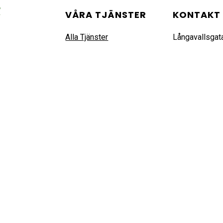
VÅRA TJÄNSTER
KONTAKT
Alla Tjänster
Långavallsgat
Grönyteskötsel
Göteborg, Sve
Snö & Halkbekämpning
info@aldux.se
Städ
Bemanning
+ (46) 076 29
Gaturenhållning
rivacy Policy
and
Terms of Service
apply.
ht 2026 Aldux Entreprenad AB