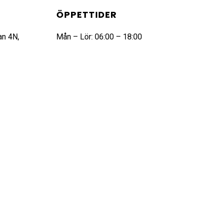
ÖPPETTIDER
an 4N,
Mån – Lör: 06:00 – 18:00
rige
Sön: Stängt
1 88 01