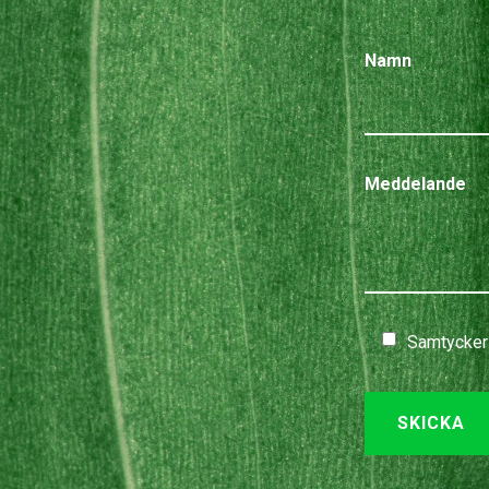
Namn
Meddelande
Samtycker 